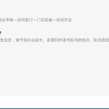
选址审核—合同签订—门店装修—培训开业
？
回复信息，逢节假日会延长。若遇到申请书取消的情况，取消原