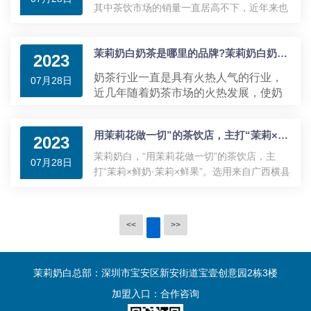
其中茶饮市场的销量一直居高不下，近年来也
是有越来越多优质的茶饮品牌不断诞生，茉莉
奶白奶茶就是一个特色饮品品牌，在市场中不
茉莉奶白奶茶是哪里的品牌?茉莉奶白奶茶品牌加盟靠谱吗?
断发展，已经占据了一定的市场销量。那么，
2023
茉莉奶白奶茶好喝吗?茉莉奶白奶茶品牌加盟
奶茶行业一直是具有火热人气的行业，
07月28日
怎么样?茉莉奶白2021年在深圳开出首店，定
近几年随着奶茶市场的火热发展，使奶
位于“东方茉莉香茶饮”，专注茉莉香、中国
茶行业不断焕发新的活力，诞生了许多
...
茶。茉莉奶白是一家聚焦茉莉品类，专注挖掘
特色奶茶品牌，茉莉奶白奶茶就是一
东方白花，以非遗花窨之法制茶，打造自然花
用茉莉花做一切”的茶饮店，主打“茉莉×鲜奶·茉莉×鲜果
个。茉莉奶白奶茶以东方茉莉香为主，
2023
香、原叶茶香的茶饮，产品线覆盖鲜奶茶、鲜
为大家代带来了特色茶饮，得到了大众
茉莉奶白，“用茉莉花做一切”的茶饮店，主
果茶、纯茶、零售茶等。同时，为消费者提供
07月28日
喜爱。那么，茉莉奶白奶茶是哪里的品
打“茉莉×鲜奶·茉莉×鲜果”。选用来自广西横县
具有东方美学文化
牌?茉莉奶白奶茶品牌加盟靠谱吗?
的茉莉花，采用“窨制法”让花香沁入茶叶，每
...
一杯都能感受到不同的茉莉风味。茉莉奶白店
内提取了东方屏风造型与中式亭子结合，打造
<<
>>
成“檐下听雨、倚柱听风”的造景。加上品牌元
素“茉莉花”为屏风的图案，进行镂空处理后，
加上波光粼粼的水波纹板，中和了空间的沉闷
茉莉奶白总部：深圳市宝安区新安街道宝壹创意园2栋3楼
感，顶加入了帷幔元素，让空间有着浓烈的东
方语境，呈现出灵秀婉约的品牌形象。茉莉奶
加盟入口：
合作咨询
茶，创立于2021年，以“因都市里的那一朵